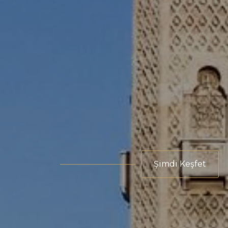
Şimdi Keşfet