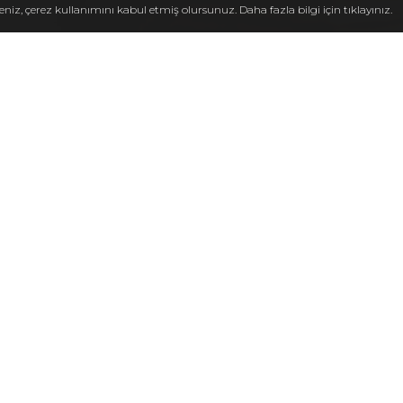
eniz, çerez kullanımını kabul etmiş olursunuz. Daha fazla bilgi için
tıklayınız.
KURUMSAL
HAKKI
Uluslararası Ürün Tedar
ESTO Trade Co. Afrik
pazarlara toptan ihraca
ticaret firmasıdır. Şirk
pazarlara yönelik bebek 
ürünleri, ev tekstili 
etmektedir.
Afrika, Orta Doğu ve 
ihracat çalışmalar